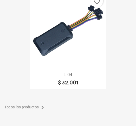
favorite_border
L-04
$ 32.001

Todos los productos