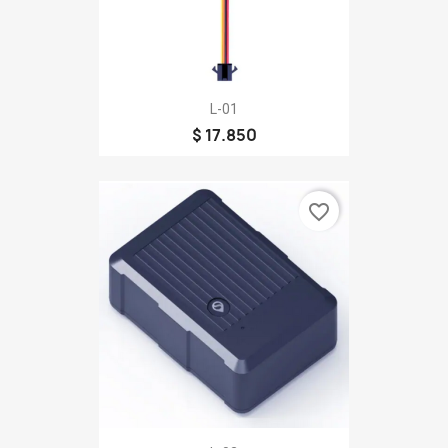
L-01
$ 17.850
favorite_border