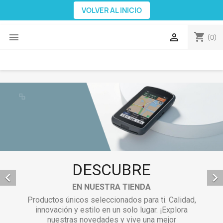
VOLVER AL INICIO
shopping_cart


(0)
DESCUBRE


EN NUESTRA TIENDA
Productos únicos seleccionados para ti. Calidad,
innovación y estilo en un solo lugar. ¡Explora
nuestras novedades y vive una mejor