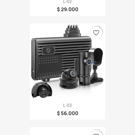
L-02
$ 29.000
favorite_border
L-03
$ 56.000