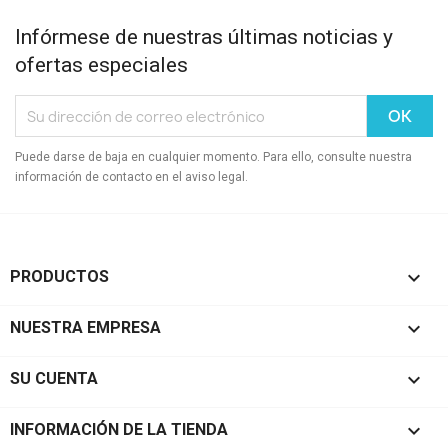
Infórmese de nuestras últimas noticias y
ofertas especiales
Puede darse de baja en cualquier momento. Para ello, consulte nuestra
información de contacto en el aviso legal.

PRODUCTOS

NUESTRA EMPRESA

SU CUENTA
keyboard_arrow_down
INFORMACIÓN DE LA TIENDA